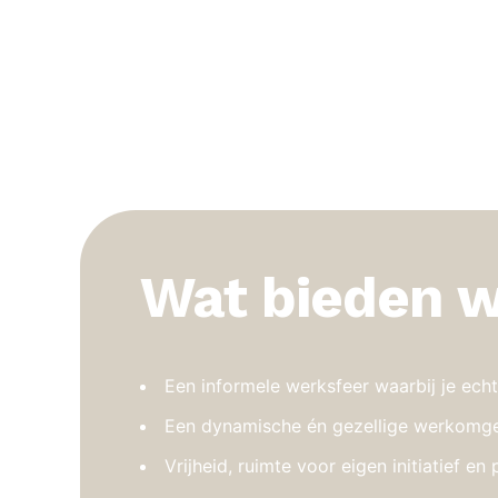
Wat bieden w
Een informele werksfeer waarbij je ech
Een dynamische én gezellige werkomg
Vrijheid, ruimte voor eigen initiatief e