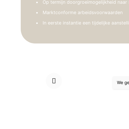
Op termijn doorgroeimogelijkheid naar 
Marktconforme arbeidsvoorwaarden
In eerste instantie een tijdelijke aanst
We ge